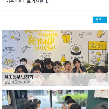
기는 어린이로 양육한다.
글쓰기
유초등부 반친회
장인태
26.06.30