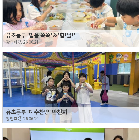
유초등부 '믿음 쑥쑥' & '힘!날!'...
장인태
26.06.21
유초등부 '예수찬양' 반친회
장인태
26.06.20