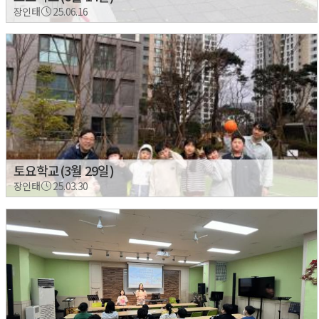
장인태
25.06.16
토요학교(3월 29일)
장인태
25.03.30