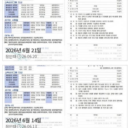
2026년 6월 21일
장인태
26.06.20
2026년 6월 14일
장인태
26.06.13