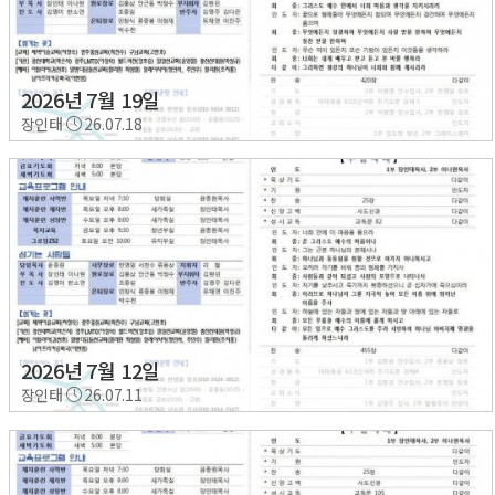
2026년 7월 19일
장인태
26.07.18
2026년 7월 12일
장인태
26.07.11