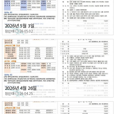
2026년 5월 3일
장인태
26.05.02
2026년 4월 26일
장인태
26.04.25