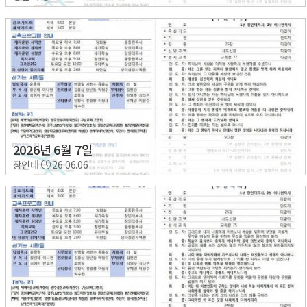
2026년 6월 7일
장인태
26.06.06